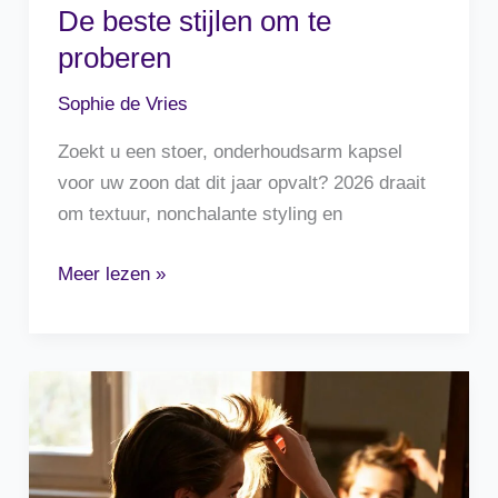
De beste stijlen om te
proberen
Sophie de Vries
Zoekt u een stoer, onderhoudsarm kapsel
voor uw zoon dat dit jaar opvalt? 2026 draait
om textuur, nonchalante styling en
Stoere
Meer lezen »
jongens
kapsels
2026:
De
beste
stijlen
om