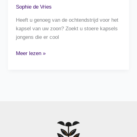
Sophie de Vries
Heeft u genoeg van de ochtendstrijd voor het
kapsel van uw zoon? Zoekt u stoere kapsels
jongens die er cool
Stoere
Meer lezen »
kapsels
jongens:
5
ideeën
voor
de
perfecte
look