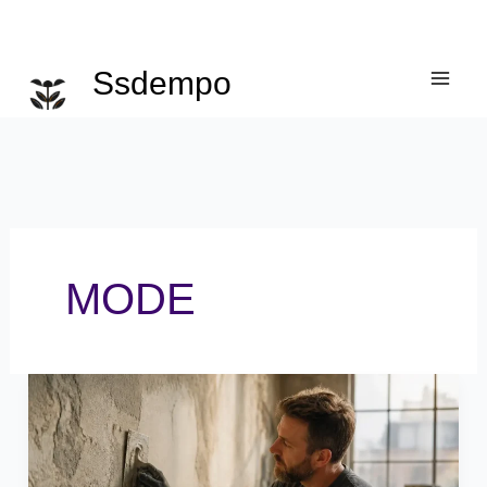
Ga
naar
de
Ssdempo
inhoud
MODE