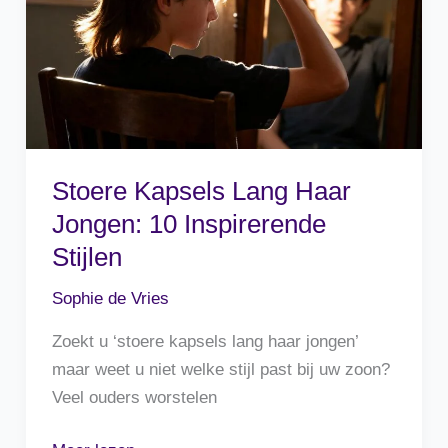
te
proberen
Stoere Kapsels Lang Haar
Jongen: 10 Inspirerende
Stijlen
Sophie de Vries
Zoekt u ‘stoere kapsels lang haar jongen’
maar weet u niet welke stijl past bij uw zoon?
Veel ouders worstelen