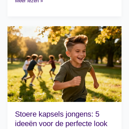
Stoere
Meer lezen »
Kapsels
Lang
Haar
Jongen:
10
Inspirerende
Stijlen
Stoere kapsels jongens: 5
ideeën voor de perfecte look