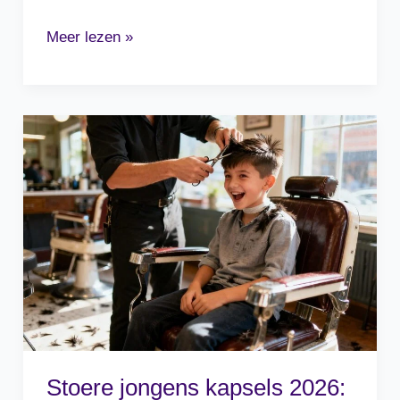
Tepelplakkers:
Meer lezen »
Waarvoor
Gebruik
Je
Ze
en
Tips
voor
Keuze
Stoere jongens kapsels 2026: